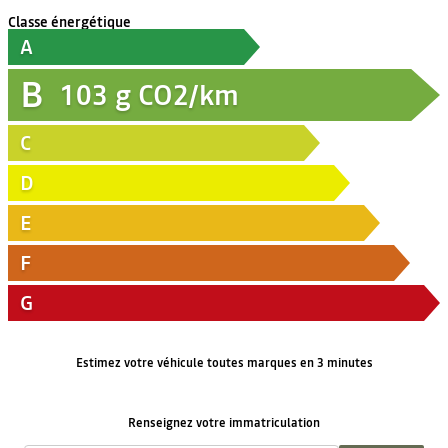
Classe énergétique
A
B
103
g CO2/km
C
D
E
F
G
Estimez votre véhicule toutes marques en 3 minutes
Renseignez votre immatriculation