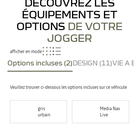
DÉCOUVREZ LES
ÉQUIPEMENTS ET
OPTIONS
DE VOTRE
JOGGER
afficher en mode
Options incluses (2)
DESIGN (11)
VIE A B
Veuillez trouver ci-dessous les options incluses sur ce véhicule
gris
Media Nav
urbain
Live