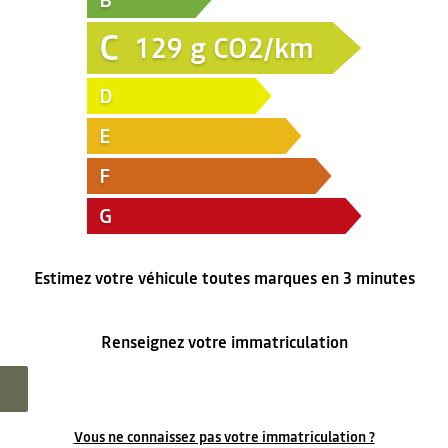
B
C
129
g CO2/km
D
E
F
G
Estimez votre véhicule toutes marques en 3 minutes
Renseignez votre immatriculation
Vous ne connaissez pas votre immatriculation ?