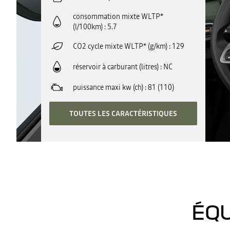
consommation mixte WLTP*
(l/100km)
5.7
CO2 cycle mixte WLTP* (g/km)
129
réservoir à carburant (litres)
NC
puissance maxi kw (ch)
81 (110)
TOUTES LES CARACTÉRISTIQUES
ÉQU