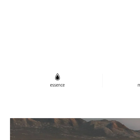
essence
m