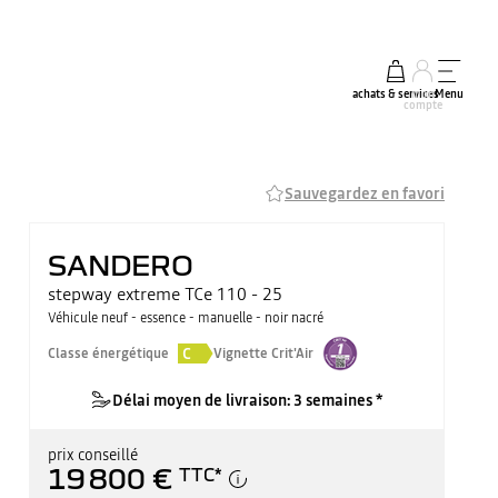
achats & services
mon
Menu
compte
Sauvegardez en favori
SANDERO
stepway extreme TCe 110 - 25
Véhicule neuf - essence - manuelle - noir nacré
C
Classe énergétique
Vignette Crit'Air
Délai moyen de livraison: 3 semaines *
prix conseillé
19 800 €
TTC
*