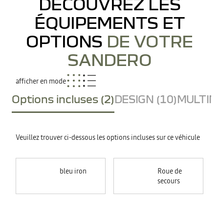
DÉCOUVREZ LES
ÉQUIPEMENTS ET
OPTIONS
DE VOTRE
SANDERO
afficher en mode
Options incluses (2)
DESIGN (10)
MULTIME
Veuillez trouver ci-dessous les options incluses sur ce véhicule
bleu iron
Roue de
secours