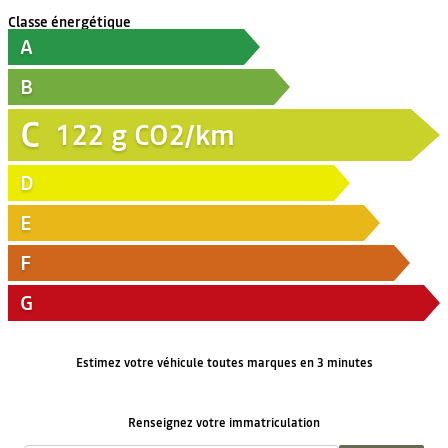
Classe énergétique
A
B
C
122
g CO2/km
D
E
F
G
Estimez votre véhicule toutes marques en 3 minutes
Renseignez votre immatriculation