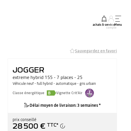
achats & services
mon
Menu
compte
Sauvegardez en favori
JOGGER
extreme hybrid 155 - 7 places - 25
Véhicule neuf - full hybrid - automatique - gris urbain
B
Classe énergétique
Vignette Crit'Air
Délai moyen de livraison: 3 semaines *
prix conseillé
28 500 €
TTC
*