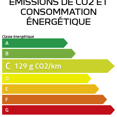
ÉMISSIONS DE CO2 ET
CONSOMMATION
ÉNERGÉTIQUE
Classe énergétique
A
B
C
129
g CO2/km
D
E
F
G