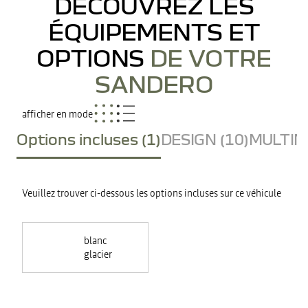
DÉCOUVREZ LES
ÉQUIPEMENTS ET
OPTIONS
DE VOTRE
SANDERO
afficher en mode
Options incluses (1)
DESIGN (10)
MULTIME
Veuillez trouver ci-dessous les options incluses sur ce véhicule
blanc
glacier