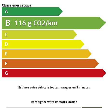
Classe énergétique
A
B
116
g CO2/km
C
D
E
F
G
Estimez votre véhicule toutes marques en 3 minutes
Renseignez votre immatriculation