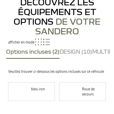
DÉCOUVREZ LES
ÉQUIPEMENTS ET
OPTIONS
DE VOTRE
SANDERO
afficher en mode
Options incluses (2)
DESIGN (10)
MULTIME
Veuillez trouver ci-dessous les options incluses sur ce véhicule
bleu iron
Roue de
secours