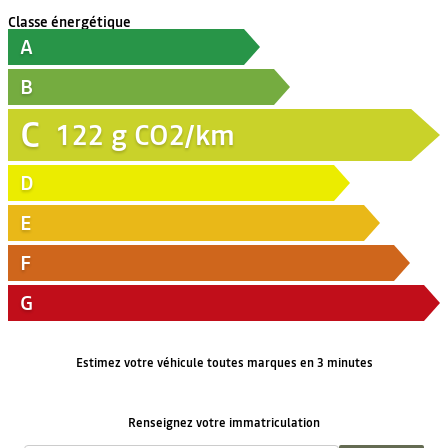
Classe énergétique
A
B
C
122
g CO2/km
D
E
F
G
Estimez votre véhicule toutes marques en 3 minutes
Renseignez votre immatriculation