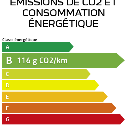
ÉMISSIONS DE CO2 ET
CONSOMMATION
ÉNERGÉTIQUE
Classe énergétique
A
B
116
g CO2/km
C
D
E
F
G