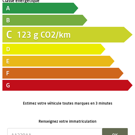
Classe énergétique
A
B
C
123
g CO2/km
D
E
F
G
Estimez votre véhicule toutes marques en 3 minutes
Renseignez votre immatriculation