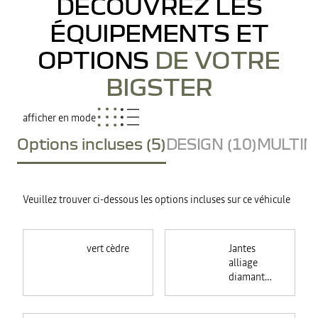
DÉCOUVREZ LES
ÉQUIPEMENTS ET
OPTIONS
DE VOTRE
BIGSTER
afficher en mode
Options incluses (5)
DESIGN (10)
MULTIME
Veuillez trouver ci-dessous les options incluses sur ce véhicule
vert cèdre
Jantes
alliage
diamantées
noires 19"
RASAN