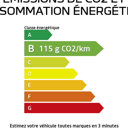
SOMMATION ÉNERGÉT
Classe énergétique
A
B
115
g CO2/km
C
D
E
F
G
Estimez votre véhicule toutes marques en 3 minutes