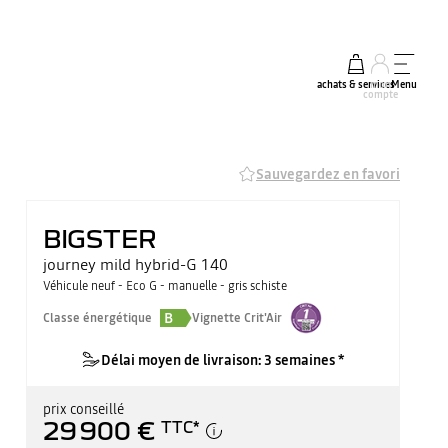
achats & services
mon
Menu
compte
Sauvegardez en favori
BIGSTER
journey mild hybrid-G 140
Véhicule neuf - Eco G - manuelle - gris schiste
B
Classe énergétique
Vignette Crit'Air
Délai moyen de livraison: 3 semaines *
prix conseillé
29 900 €
TTC
*