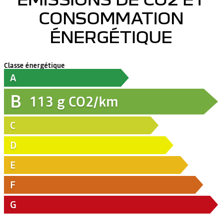
CONSOMMATION
ÉNERGÉTIQUE
Classe énergétique
A
B
113
g CO2/km
C
D
E
F
G