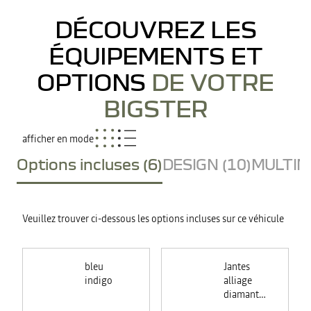
DÉCOUVREZ LES
ÉQUIPEMENTS ET
OPTIONS
DE VOTRE
BIGSTER
afficher en mode
Options incluses (6)
DESIGN (10)
MULTIME
Veuillez trouver ci-dessous les options incluses sur ce véhicule
bleu
Jantes
indigo
alliage
diamantées
noires 19"