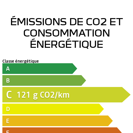
ÉMISSIONS DE CO2 ET
CONSOMMATION
ÉNERGÉTIQUE
Classe énergétique
A
B
C
121
g CO2/km
D
E
F