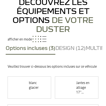
DÉCOUVREZ LES
ÉQUIPEMENTS ET
OPTIONS
DE VOTRE
DUSTER
afficher en mode
Options incluses (3)
DESIGN (12)
MULTIME
Veuillez trouver ci-dessous les options incluses sur ce véhicule
blanc
Jantes en
glacier
alliage
17''
TERGAN
noires