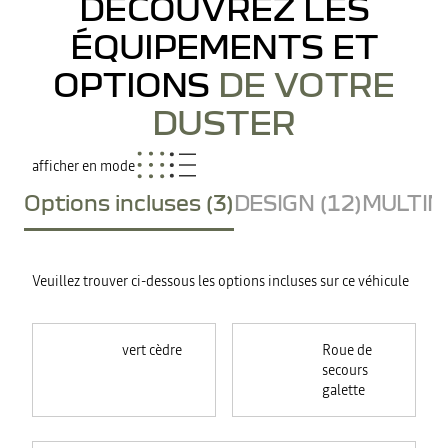
DÉCOUVREZ LES
ÉQUIPEMENTS ET
OPTIONS
DE VOTRE
DUSTER
afficher en mode
Options incluses (3)
DESIGN (12)
MULTIME
Veuillez trouver ci-dessous les options incluses sur ce véhicule
vert cèdre
Roue de
secours
galette