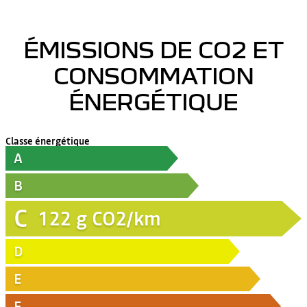
ÉMISSIONS DE CO2 ET
CONSOMMATION
ÉNERGÉTIQUE
Classe énergétique
A
B
C
122
g CO2/km
D
E
F