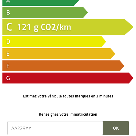
A
B
C
121
g CO2/km
D
E
F
G
Estimez votre véhicule toutes marques en 3 minutes
Renseignez votre immatriculation
OK