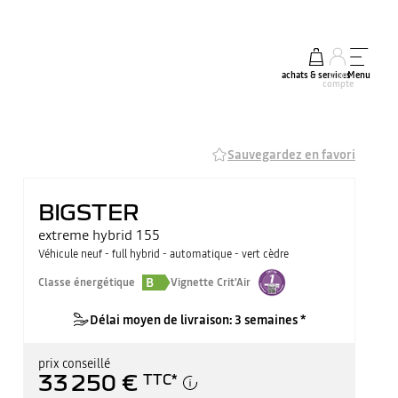
achats & services
mon
Menu
compte
Sauvegardez en favori
BIGSTER
extreme hybrid 155
Véhicule neuf - full hybrid - automatique - vert cèdre
B
Classe énergétique
Vignette Crit'Air
Délai moyen de livraison: 3 semaines *
prix conseillé
33 250 €
TTC
*