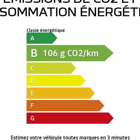
SOMMATION ÉNERGÉT
Classe énergétique
A
B
106
g CO2/km
C
D
E
F
G
Estimez votre véhicule toutes marques en 3 minutes