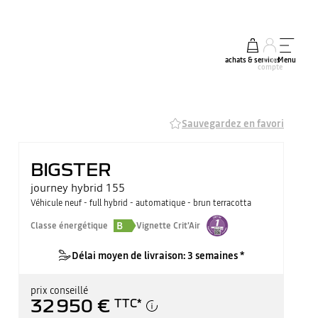
achats & services
mon
Menu
compte
Sauvegardez en favori
BIGSTER
journey hybrid 155
Véhicule neuf - full hybrid - automatique - brun terracotta
B
Classe énergétique
Vignette Crit'Air
Délai moyen de livraison: 3 semaines *
prix conseillé
32 950 €
TTC
*