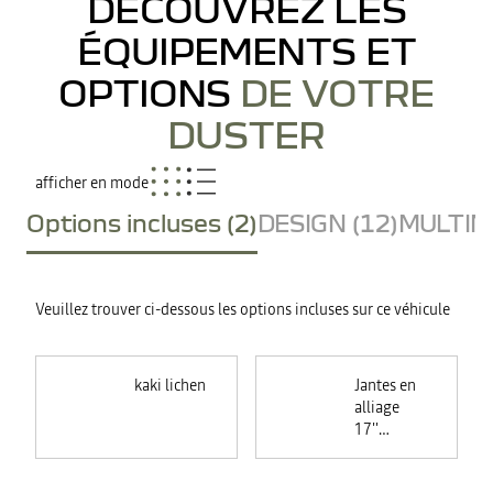
DÉCOUVREZ LES
ÉQUIPEMENTS ET
OPTIONS
DE VOTRE
DUSTER
afficher en mode
Options incluses (2)
DESIGN (12)
MULTIME
Veuillez trouver ci-dessous les options incluses sur ce véhicule
kaki lichen
Jantes en
alliage
17''
TERGAN
noires