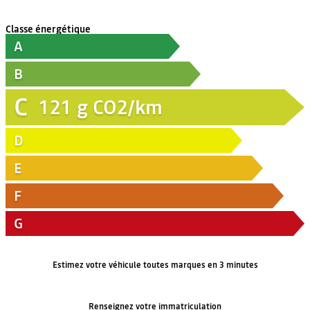
Classe énergétique
A
B
C
121
g CO2/km
D
E
F
G
Estimez votre véhicule toutes marques en 3 minutes
Renseignez votre immatriculation