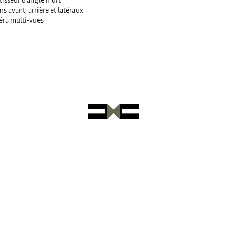
tisseur d'angle mort
rs avant, arrière et latéraux
ra multi-vues