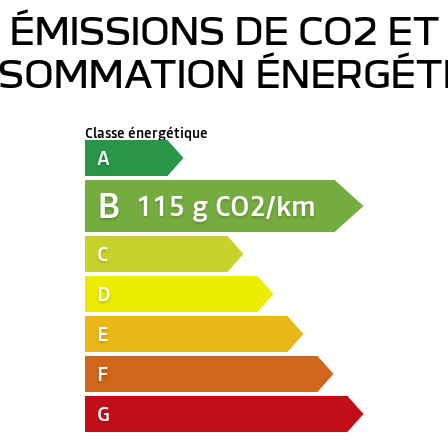
ÉMISSIONS DE CO2 ET
SOMMATION ÉNERGÉT
Classe énergétique
A
B
115
g CO2/km
C
D
E
F
G