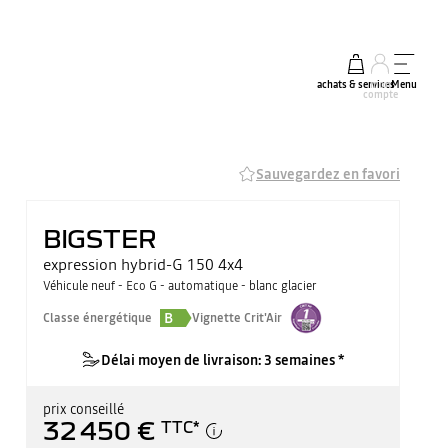
achats & services
mon
Menu
compte
Sauvegardez en favori
BIGSTER
expression hybrid-G 150 4x4
Véhicule neuf - Eco G - automatique - blanc glacier
B
Classe énergétique
Vignette Crit'Air
Délai moyen de livraison: 3 semaines *
prix conseillé
32 450 €
TTC
*