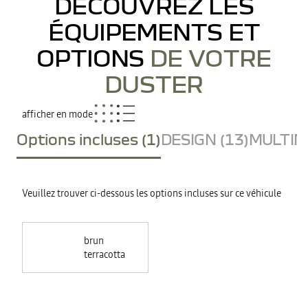
DÉCOUVREZ LES
ÉQUIPEMENTS ET
OPTIONS
DE VOTRE
DUSTER
afficher en mode
Options incluses (1)
DESIGN (13)
MULTIME
Veuillez trouver ci-dessous les options incluses sur ce véhicule
brun
terracotta