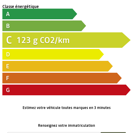
Classe énergétique
A
B
C
123
g CO2/km
D
E
F
G
Estimez votre véhicule toutes marques en 3 minutes
Renseignez votre immatriculation