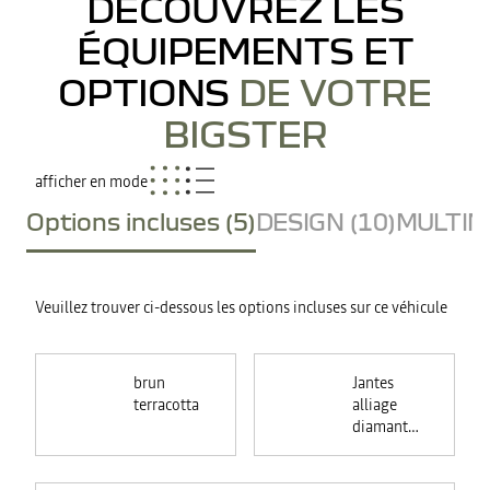
DÉCOUVREZ LES
ÉQUIPEMENTS ET
OPTIONS
DE VOTRE
BIGSTER
afficher en mode
Options incluses (5)
DESIGN (10)
MULTIME
Veuillez trouver ci-dessous les options incluses sur ce véhicule
brun
Jantes
terracotta
alliage
diamantées
noires 19"
RASAN