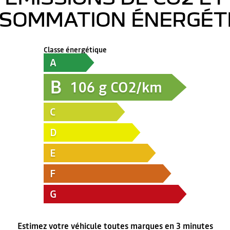
SOMMATION ÉNERGÉT
Classe énergétique
A
B
106
g CO2/km
C
D
E
F
G
Estimez votre véhicule toutes marques en 3 minutes