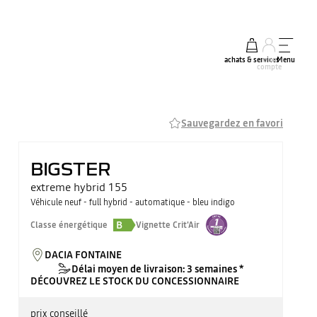
achats & services
mon
Menu
compte
Sauvegardez en favori
BIGSTER
extreme hybrid 155
Véhicule neuf - full hybrid - automatique - bleu indigo
B
Classe énergétique
Vignette Crit'Air
DACIA FONTAINE
Délai moyen de livraison: 3 semaines *
DÉCOUVREZ LE STOCK DU CONCESSIONNAIRE
prix conseillé