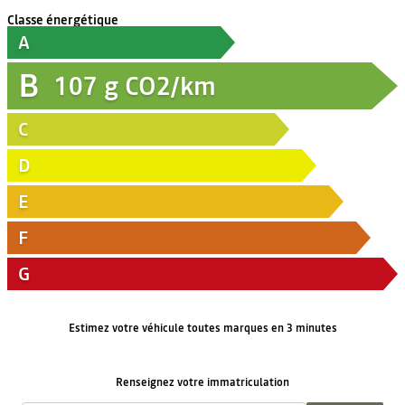
Classe énergétique
A
B
107
g CO2/km
C
D
E
F
G
Estimez votre véhicule toutes marques en 3 minutes
Renseignez votre immatriculation