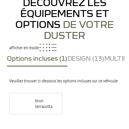
DÉCOUVREZ LES
ÉQUIPEMENTS ET
OPTIONS
DE VOTRE
DUSTER
afficher en mode
Options incluses (1)
DESIGN (13)
MULTIME
Veuillez trouver ci-dessous les options incluses sur ce véhicule
brun
terracotta