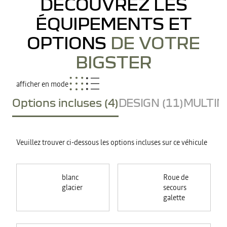
DÉCOUVREZ LES
ÉQUIPEMENTS ET
OPTIONS
DE VOTRE
BIGSTER
afficher en mode
Options incluses (4)
DESIGN (11)
MULTIME
Veuillez trouver ci-dessous les options incluses sur ce véhicule
blanc
Roue de
glacier
secours
galette