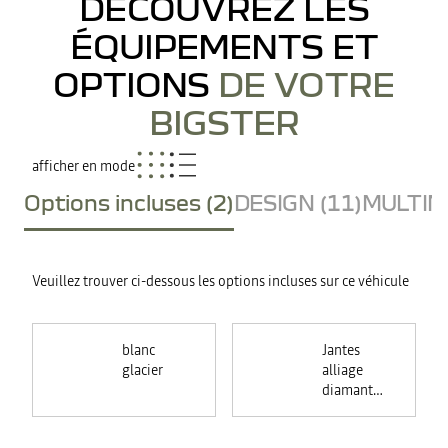
DÉCOUVREZ LES
ÉQUIPEMENTS ET
OPTIONS
DE VOTRE
BIGSTER
afficher en mode
Options incluses (2)
DESIGN (11)
MULTIME
Veuillez trouver ci-dessous les options incluses sur ce véhicule
blanc
Jantes
glacier
alliage
diamantées
18"
TAGASAN