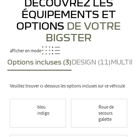
DÉCOUVREZ LES
ÉQUIPEMENTS ET
OPTIONS
DE VOTRE
BIGSTER
afficher en mode
Options incluses (3)
DESIGN (11)
MULTIME
Veuillez trouver ci-dessous les options incluses sur ce véhicule
bleu
Roue de
indigo
secours
galette