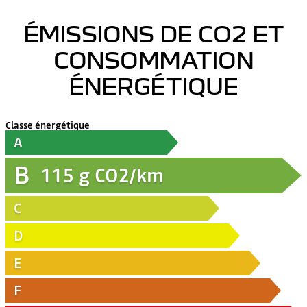
ÉMISSIONS DE CO2 ET
CONSOMMATION
ÉNERGÉTIQUE
Classe énergétique
A
B
115
g CO2/km
C
D
E
F