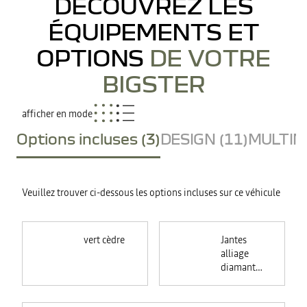
DÉCOUVREZ LES
ÉQUIPEMENTS ET
OPTIONS
DE VOTRE
BIGSTER
afficher en mode
Options incluses (3)
DESIGN (11)
MULTIME
Veuillez trouver ci-dessous les options incluses sur ce véhicule
vert cèdre
Jantes
alliage
diamantées
18"
TAGASAN