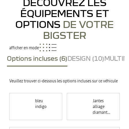
DÉCOUVREZ LES
ÉQUIPEMENTS ET
OPTIONS
DE VOTRE
BIGSTER
afficher en mode
Options incluses (6)
DESIGN (10)
MULTIME
Veuillez trouver ci-dessous les options incluses sur ce véhicule
bleu
Jantes
indigo
alliage
diamantées
noires 19"
RASAN