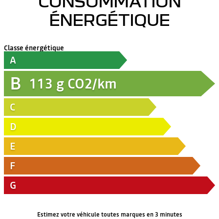
CONSOMMATION
ÉNERGÉTIQUE
Classe énergétique
A
B
113
g CO2/km
C
D
E
F
G
Estimez votre véhicule toutes marques en 3 minutes