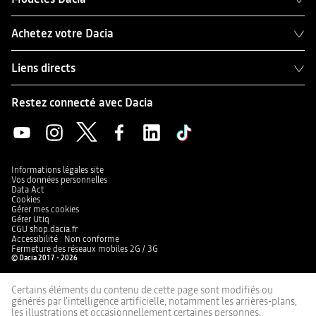
Achetez votre Dacia
Liens directs
Restez connecté avec Dacia
Informations légales site
Vos données personnelles
Data Act
Cookies
Gérer mes cookies
Gérer Utiq
CGU shop.dacia.fr
Accessibilité : Non conforme
Fermeture des réseaux mobiles 2G / 3G
© Dacia 2017 - 2026
Certains éléments du contenu de cette page sont modifiés ou
générés par l'intelligence artificielle, notamment les arrières-plans,
les illustrations et occasionnellement certaines personnes.