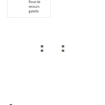
Roue de
réel +
secours
système
galette
audio 3D
Arkamys®
6HP)