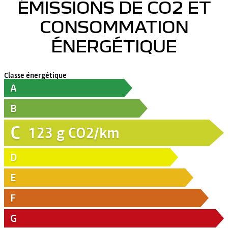
ÉMISSIONS DE CO2 ET
CONSOMMATION
ÉNERGÉTIQUE
Classe énergétique
A
B
C
123
g CO2/km
D
E
F
G