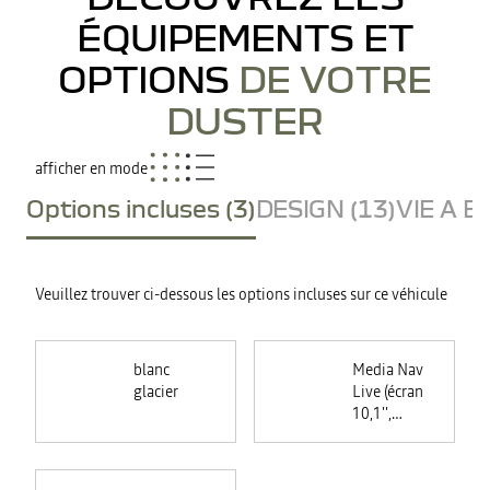
ÉQUIPEMENTS ET
OPTIONS
DE VOTRE
DUSTER
afficher en mode
Options incluses (3)
DESIGN (13)
VIE A B
Veuillez trouver ci-dessous les options incluses sur ce véhicule
blanc
Media Nav
glacier
Live (écran
10,1'',
navigation
avec trafic
en temps