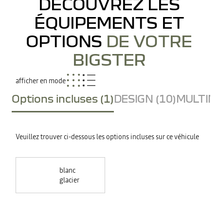
DÉCOUVREZ LES
ÉQUIPEMENTS ET
OPTIONS
DE VOTRE
BIGSTER
afficher en mode
Options incluses (1)
DESIGN (10)
MULTIME
Veuillez trouver ci-dessous les options incluses sur ce véhicule
blanc
glacier