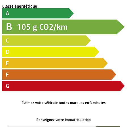
Classe énergétique
A
B
105
g CO2/km
C
D
E
F
G
Estimez votre véhicule toutes marques en 3 minutes
Renseignez votre immatriculation