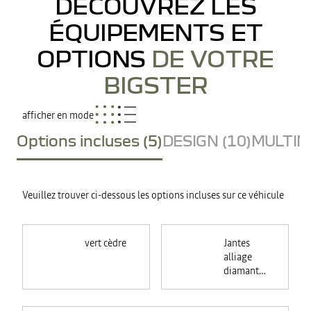
DÉCOUVREZ LES
ÉQUIPEMENTS ET
OPTIONS
DE VOTRE
BIGSTER
afficher en mode
Options incluses (5)
DESIGN (10)
MULTIME
Veuillez trouver ci-dessous les options incluses sur ce véhicule
vert cèdre
Jantes
alliage
diamantées
18"
TAGASAN