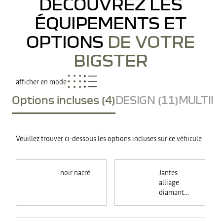
DÉCOUVREZ LES
ÉQUIPEMENTS ET
OPTIONS
DE VOTRE
BIGSTER
afficher en mode
Options incluses (4)
DESIGN (11)
MULTIME
Veuillez trouver ci-dessous les options incluses sur ce véhicule
noir nacré
Jantes
alliage
diamantées
18"
TAGASAN