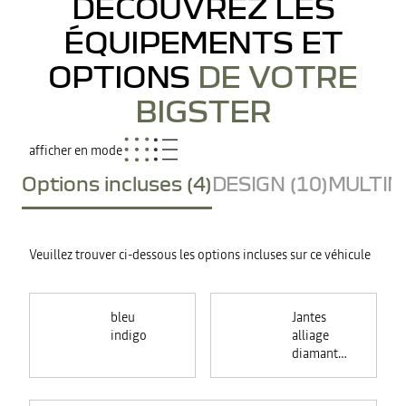
DÉCOUVREZ LES
ÉQUIPEMENTS ET
OPTIONS
DE VOTRE
BIGSTER
afficher en mode
Options incluses (4)
DESIGN (10)
MULTIME
Veuillez trouver ci-dessous les options incluses sur ce véhicule
bleu
Jantes
indigo
alliage
diamantées
18"
TAGASAN