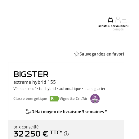
achats & services
mon
Menu
compte
Sauvegardez en favori
BIGSTER
extreme hybrid 155
Véhicule neuf - full hybrid - automatique - blanc glacier
B
Classe énergétique
Vignette Crit'Air
Délai moyen de livraison: 3 semaines *
prix conseillé
32 250 €
TTC
*