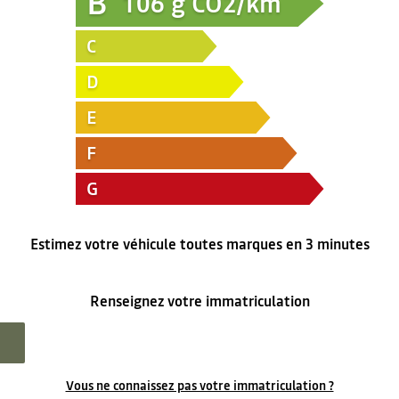
B
106
g CO2/km
C
D
E
F
G
Estimez votre véhicule toutes marques en 3 minutes
Renseignez votre immatriculation
Vous ne connaissez pas votre immatriculation ?