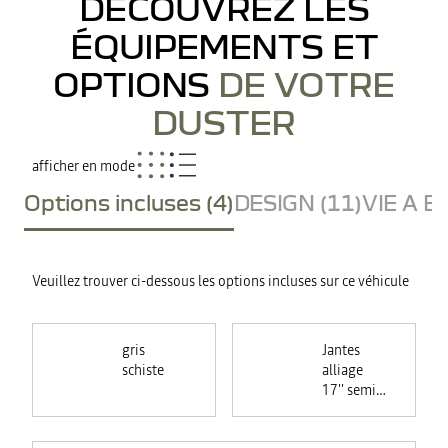
DÉCOUVREZ LES
ÉQUIPEMENTS ET
OPTIONS
DE VOTRE
DUSTER
afficher en mode
Options incluses (4)
DESIGN (11)
VIE A B
Veuillez trouver ci-dessous les options incluses sur ce véhicule
gris
Jantes
schiste
alliage
17'' semi-
diamantées
TERGAN