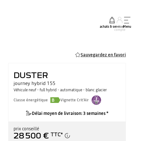
achats & services
mon
Menu
compte
Sauvegardez en favori
DUSTER
journey hybrid 155
Véhicule neuf - full hybrid - automatique - blanc glacier
B
Classe énergétique
Vignette Crit'Air
Délai moyen de livraison: 3 semaines *
prix conseillé
28 500 €
TTC
*