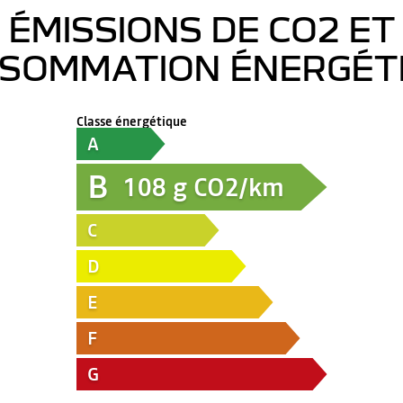
ÉMISSIONS DE CO2 ET
SOMMATION ÉNERGÉT
Classe énergétique
A
B
108
g CO2/km
C
D
E
F
G