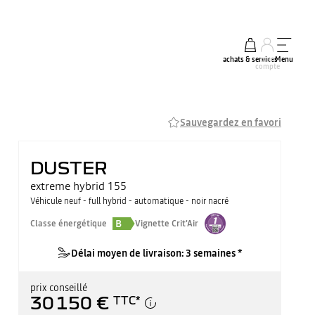
achats & services
mon
Menu
compte
Sauvegardez en favori
DUSTER
extreme hybrid 155
Véhicule neuf - full hybrid - automatique - noir nacré
B
Classe énergétique
Vignette Crit'Air
Délai moyen de livraison: 3 semaines *
prix conseillé
30 150 €
TTC
*