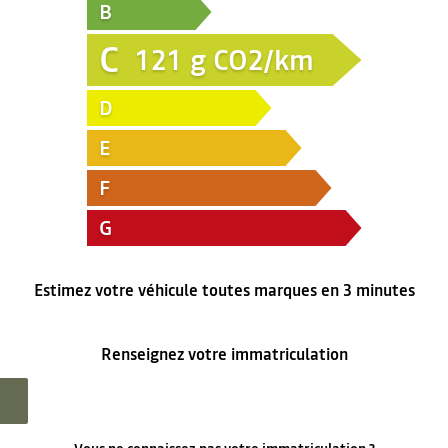
B
C
121
g CO2/km
D
E
F
G
Estimez votre véhicule toutes marques en 3 minutes
Renseignez votre immatriculation