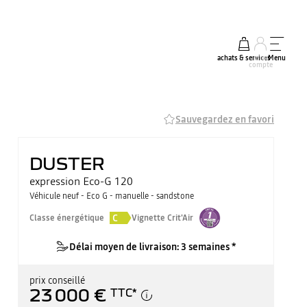
achats & services
mon
Menu
compte
Sauvegardez en favori
DUSTER
expression Eco-G 120
Véhicule neuf - Eco G - manuelle - sandstone
C
Classe énergétique
Vignette Crit'Air
Délai moyen de livraison: 3 semaines *
prix conseillé
23 000 €
TTC
*