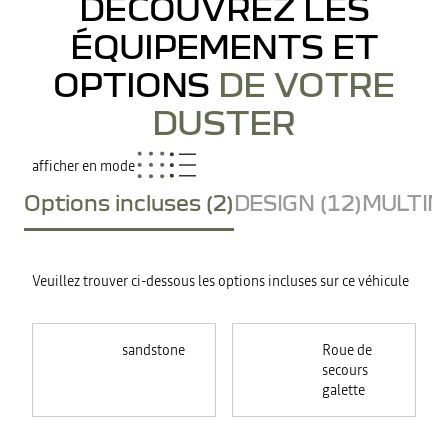
DÉCOUVREZ LES
ÉQUIPEMENTS ET
OPTIONS
DE VOTRE
DUSTER
afficher en mode
Options incluses (2)
DESIGN (12)
MULTIME
Veuillez trouver ci-dessous les options incluses sur ce véhicule
sandstone
Roue de
secours
galette