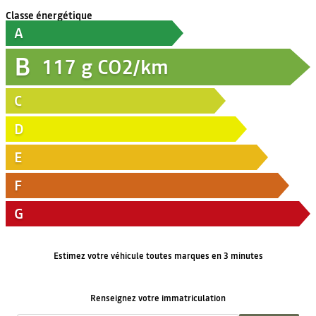
Classe énergétique
A
B
117
g CO2/km
C
D
E
F
G
Estimez votre véhicule toutes marques en 3 minutes
Renseignez votre immatriculation