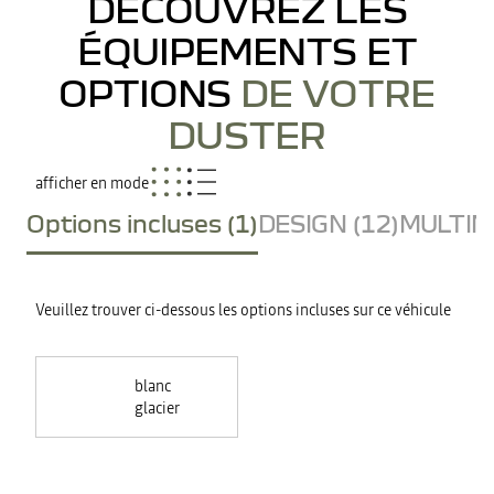
DÉCOUVREZ LES
ÉQUIPEMENTS ET
OPTIONS
DE VOTRE
DUSTER
afficher en mode
Options incluses (1)
DESIGN (12)
MULTIME
Veuillez trouver ci-dessous les options incluses sur ce véhicule
blanc
glacier