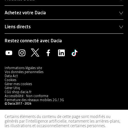
Achetez votre Dacia
Liens directs
Restez connecté avec Dacia
Informations légales site
Vos données personnelles
Data Act
Cookies
Gérer mes cookies
Gérer Utiq
CGU shop.dacia.fr
Accessibilité : Non conforme
Fermeture des réseaux mobiles 2G / 3G
© Dacia 2017 - 2026
Certains éléments du contenu de cette page sont modifiés ou
générés par l'intelligence artificielle, notamment les arrières-plans,
les illustrations et occasionnellement certaines personnes.