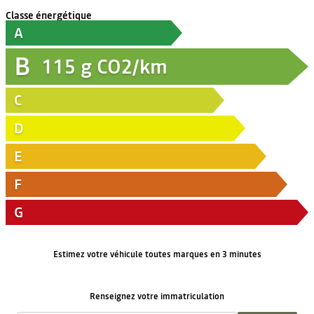
Classe énergétique
A
B
115
g CO2/km
C
D
E
F
G
Estimez votre véhicule toutes marques en 3 minutes
Renseignez votre immatriculation