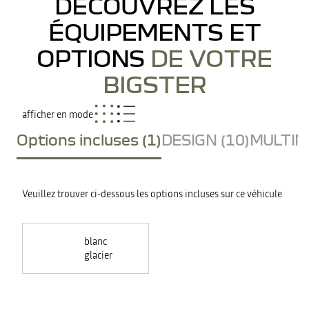
DÉCOUVREZ LES
ÉQUIPEMENTS ET
OPTIONS
DE VOTRE
BIGSTER
afficher en mode
Options incluses (1)
DESIGN (10)
MULTIME
Veuillez trouver ci-dessous les options incluses sur ce véhicule
blanc
glacier