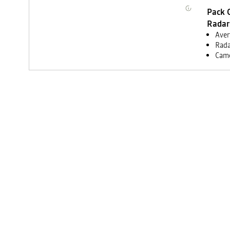
Pack C
Radar
Aver
Rada
Camé