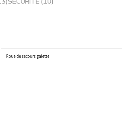
13)
SECURITE (10)
Roue de secours galette