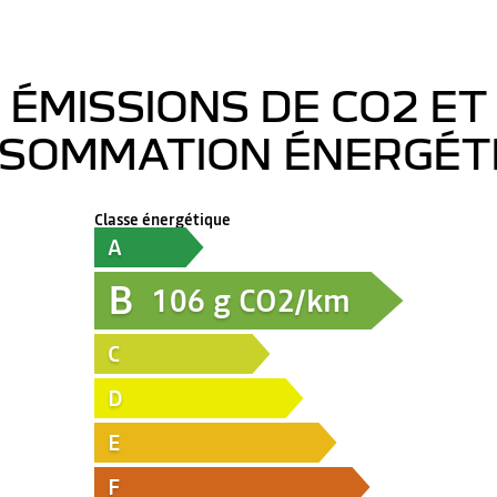
ÉMISSIONS DE CO2 ET
SOMMATION ÉNERGÉT
Classe énergétique
A
B
106
g CO2/km
C
D
E
F