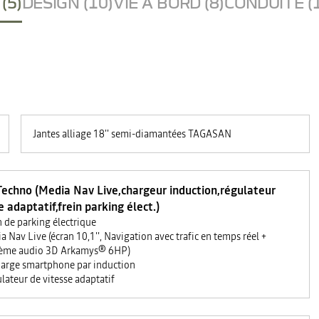
(5)
DESIGN (10)
VIE A BORD (8)
CONDUITE (
Jantes alliage 18'' semi-diamantées TAGASAN
Techno (Media Nav Live,chargeur induction,régulateur
e adaptatif,frein parking élect.)
n de parking électrique
a Nav Live (écran 10,1'', Navigation avec trafic en temps réel +
ème audio 3D Arkamys® 6HP)
arge smartphone par induction
lateur de vitesse adaptatif