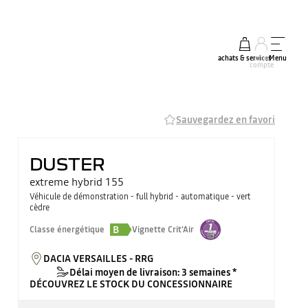
achats & services
mon
Menu
compte
Sauvegardez en favori
DUSTER
extreme hybrid 155
Véhicule de démonstration - full hybrid - automatique - vert
cèdre
B
Classe énergétique
Vignette Crit'Air
DACIA VERSAILLES - RRG
Délai moyen de livraison: 3 semaines *
DÉCOUVREZ LE STOCK DU CONCESSIONNAIRE