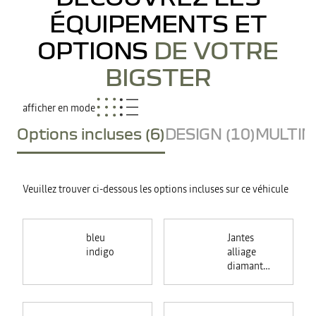
ÉQUIPEMENTS ET
OPTIONS
DE VOTRE
BIGSTER
afficher en mode
Options incluses (6)
DESIGN (10)
MULTIME
Veuillez trouver ci-dessous les options incluses sur ce véhicule
bleu
Jantes
indigo
alliage
diamantées
noires 19"
RASAN