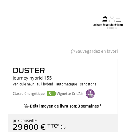
achats & services
mon
Menu
compte
Sauvegardez en favori
DUSTER
journey hybrid 155
Véhicule neuf - full hybrid - automatique - sandstone
B
Classe énergétique
Vignette Crit'Air
Délai moyen de livraison: 3 semaines *
prix conseillé
29 800 €
TTC
*