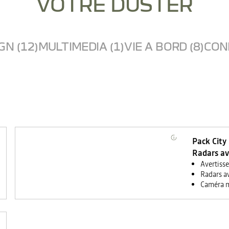
VOTRE DUSTER
GN (12)
MULTIMEDIA (1)
VIE A BORD (8)
COND
Pack City
Radars av
Avertiss
Radars av
Caméra m