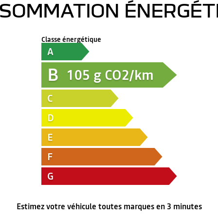
SOMMATION ÉNERGÉT
Classe énergétique
A
B
105
g CO2/km
C
D
E
F
G
Estimez votre véhicule toutes marques en 3 minutes