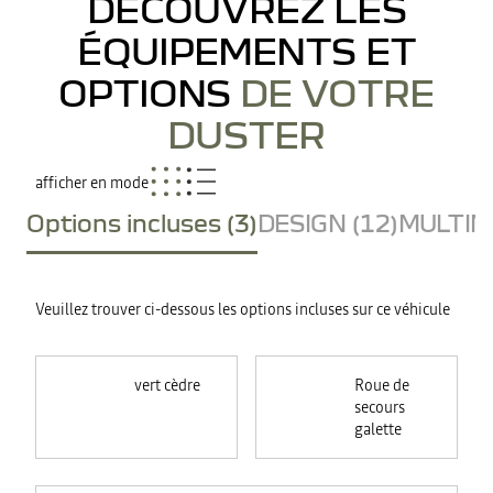
DÉCOUVREZ LES
ÉQUIPEMENTS ET
OPTIONS
DE VOTRE
DUSTER
afficher en mode
Options incluses (3)
DESIGN (12)
MULTIME
Veuillez trouver ci-dessous les options incluses sur ce véhicule
vert cèdre
Roue de
secours
galette