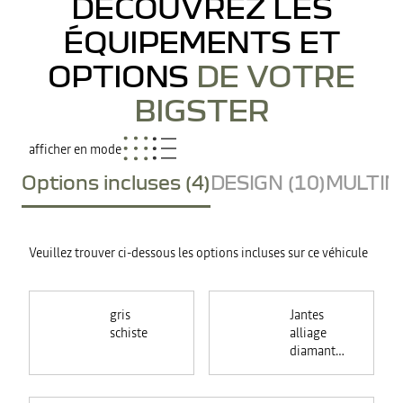
DÉCOUVREZ LES
ÉQUIPEMENTS ET
OPTIONS
DE VOTRE
BIGSTER
afficher en mode
Options incluses (4)
DESIGN (10)
MULTIME
Veuillez trouver ci-dessous les options incluses sur ce véhicule
gris
Jantes
schiste
alliage
diamantées
18"
TAGASAN