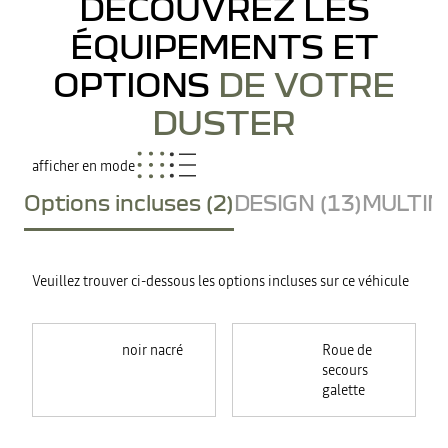
DÉCOUVREZ LES
ÉQUIPEMENTS ET
OPTIONS
DE VOTRE
DUSTER
afficher en mode
Options incluses (2)
DESIGN (13)
MULTIME
Veuillez trouver ci-dessous les options incluses sur ce véhicule
noir nacré
Roue de
secours
galette