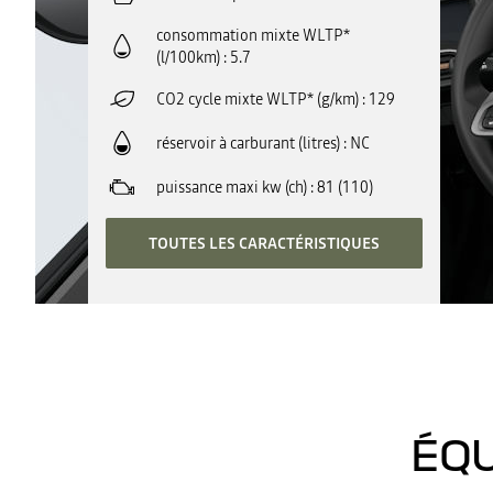
consommation mixte WLTP*
(l/100km)
5.7
CO2 cycle mixte WLTP* (g/km)
129
réservoir à carburant (litres)
NC
puissance maxi kw (ch)
81 (110)
TOUTES LES CARACTÉRISTIQUES
ÉQU