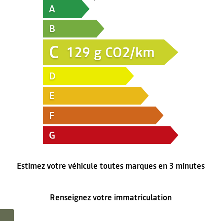
A
B
C
129
g CO2/km
D
E
F
G
Estimez votre véhicule toutes marques en 3 minutes
Renseignez votre immatriculation