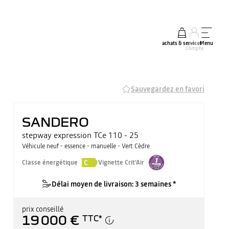
achats & services
mon
Menu
compte
Sauvegardez en favori
SANDERO
stepway expression TCe 110 - 25
Véhicule neuf - essence - manuelle - Vert Cèdre
C
Classe énergétique
Vignette Crit'Air
Délai moyen de livraison: 3 semaines *
prix conseillé
19 000 €
TTC
*