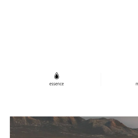
essence
m