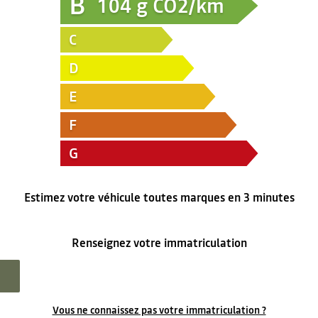
B
104
g CO2/km
C
D
E
F
G
Estimez votre véhicule toutes marques en 3 minutes
Renseignez votre immatriculation
Vous ne connaissez pas votre immatriculation ?