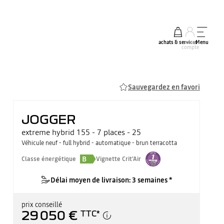
achats & services
mon
Menu
compte
Sauvegardez en favori
JOGGER
extreme hybrid 155 - 7 places - 25
Véhicule neuf - full hybrid - automatique - brun terracotta
B
Classe énergétique
Vignette Crit'Air
Délai moyen de livraison: 3 semaines *
prix conseillé
29 050 €
TTC
*